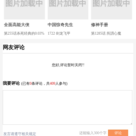
全面高能大侠
中国惊奇先生
修神手册
第255话杀死经典的0.03%
1722 剑龙飞甲
第1285话 所謂心魔
网友评论
您好,评论暂时关闭!!
我要评论
(已有
0
条评论，共
409
人参与)
还能输入
300
个字
发言请遵守相关规定