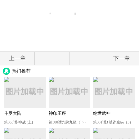
上一章
下一章
热门推荐
斗罗大陆
神印王座
绝世武神
第363话-神战 (上)
第500话九阶九级（下）
第331话3 敲诈魔头（3）