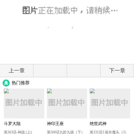
上一章
下一章
热门推荐
斗罗大陆
神印王座
绝世武神
第363话-神战 (上)
第500话九阶九级（下）
第331话3 敲诈魔头（3）