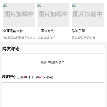
全面高能大侠
中国惊奇先生
修神手册
第255话杀死经典的0.03%
1722 剑龙飞甲
第1285话 所謂心魔
网友评论
您好,评论暂时关闭!!
我要评论
(已有
0
条评论，共
409
人参与)