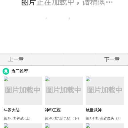
上一章
下一章
热门推荐
斗罗大陆
神印王座
绝世武神
第363话-神战 (上)
第500话九阶九级（下）
第331话3 敲诈魔头（3）