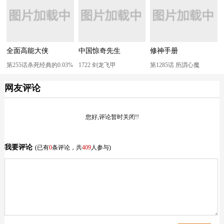
全面高能大侠
中国惊奇先生
修神手册
第255话杀死经典的0.03%
1722 剑龙飞甲
第1285话 所謂心魔
网友评论
您好,评论暂时关闭!!
我要评论
(已有
0
条评论，共
409
人参与)