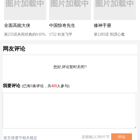
全面高能大侠
中国惊奇先生
修神手册
第255话杀死经典的0.03%
1722 剑龙飞甲
第1285话 所謂心魔
网友评论
您好,评论暂时关闭!!
我要评论
(已有
0
条评论，共
409
人参与)
还能输入
300
个字
发言请遵守相关规定