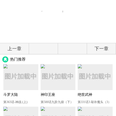
上一章
下一章
热门推荐
斗罗大陆
神印王座
绝世武神
第363话-神战 (上)
第500话九阶九级（下）
第331话3 敲诈魔头（3）