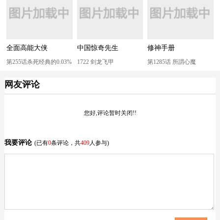
全面高能大侠
中国惊奇先生
修神手册
第255话杀死经典的0.03%
1722 剑龙飞甲
第1285话 所謂心魔
网友评论
您好,评论暂时关闭!!
我要评论
(已有
0
条评论，共
409
人参与)