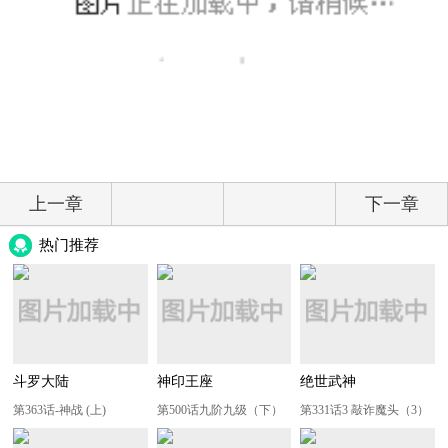
上一章
下一章
热门推荐
斗罗大陆
神印王座
绝世武神
第363话-神战 (上)
第500话九阶九级（下）
第331话3 敲诈魔头（3）