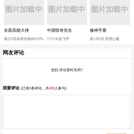
全面高能大侠
中国惊奇先生
修神手册
第255话杀死经典的0.03%
1722 剑龙飞甲
第1285话 所謂心魔
网友评论
您好,评论暂时关闭!!
我要评论
(已有
0
条评论，共
409
人参与)