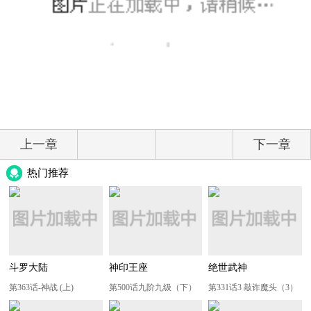
上一章
下一章
热门推荐
斗罗大陆
神印王座
绝世武神
第363话-神战 (上)
第500话九阶九级（下）
第331话3 敲诈魔头（3）