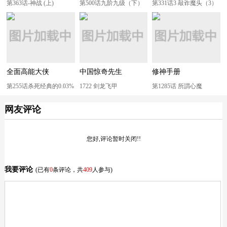
第363话-神战 (上)
第500话九阶九级（下）
第331话3 敲诈魔头（3）
全面高能大侠
中国惊奇先生
修神手册
第255话杀死经典的0.03%
1722 剑龙飞甲
第1285话 所謂心魔
网友评论
您好,评论暂时关闭!!
我要评论
(已有
0
条评论，共
409
人参与)