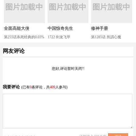
全面高能大侠
中国惊奇先生
修神手册
第255话杀死经典的0.03%
1722 剑龙飞甲
第1285话 所謂心魔
网友评论
您好,评论暂时关闭!!
我要评论
(已有
0
条评论，共
409
人参与)