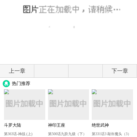
上一章
下一章
热门推荐
斗罗大陆
神印王座
绝世武神
第363话-神战 (上)
第500话九阶九级（下）
第331话3 敲诈魔头（3）