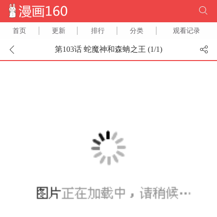
首页
更新
排行
分类
观看记录
第103话 蛇魔神和森蚺之王 (
1
/
1
)