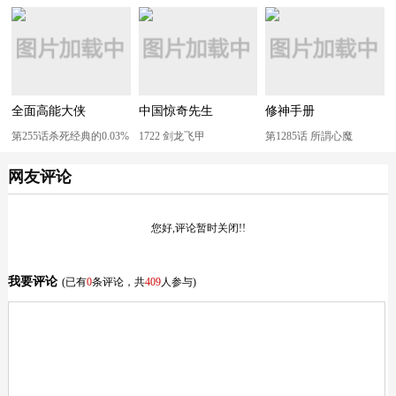
全面高能大侠
中国惊奇先生
修神手册
第255话杀死经典的0.03%
1722 剑龙飞甲
第1285话 所謂心魔
网友评论
您好,评论暂时关闭!!
我要评论
(已有
0
条评论，共
409
人参与)