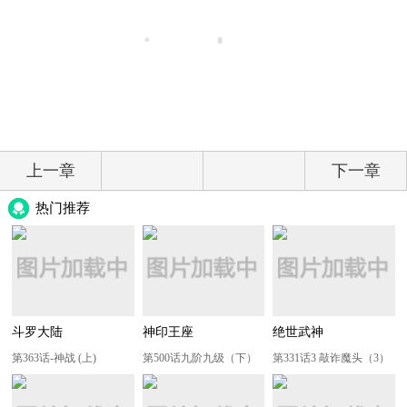
上一章
下一章
热门推荐
斗罗大陆
神印王座
绝世武神
第363话-神战 (上)
第500话九阶九级（下）
第331话3 敲诈魔头（3）