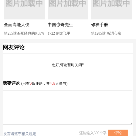
全面高能大侠
中国惊奇先生
修神手册
第255话杀死经典的0.03%
1722 剑龙飞甲
第1285话 所謂心魔
网友评论
您好,评论暂时关闭!!
我要评论
(已有
0
条评论，共
409
人参与)
还能输入
300
个字
发言请遵守相关规定