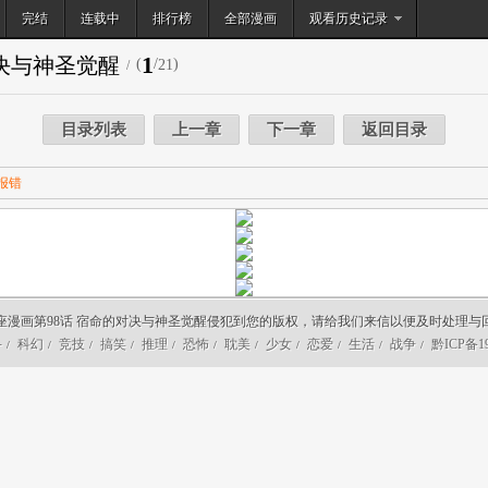
完结
连载中
排行榜
搜索
全部漫画
观看历史记录
1
对决与神圣觉醒
(
/
)
21
/
目录列表
上一章
下一章
返回目录
报错
座漫画第98话 宿命的对决与神圣觉醒侵犯到您的版权，请给我们来信以便及时处理与
斗
科幻
竞技
搞笑
推理
恐怖
耽美
少女
恋爱
生活
战争
黔ICP备19
/
/
/
/
/
/
/
/
/
/
/