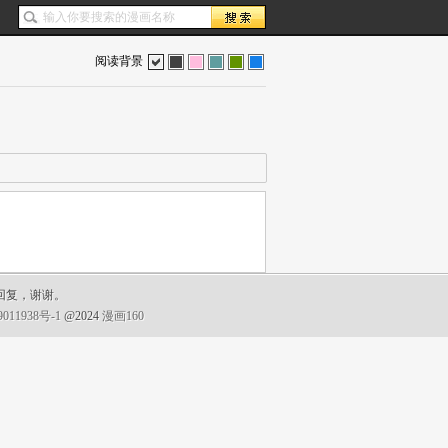
阅读背景
色
灰
红
蓝
绿
蓝
回复，谢谢。
011938号-1
@2024
漫画160