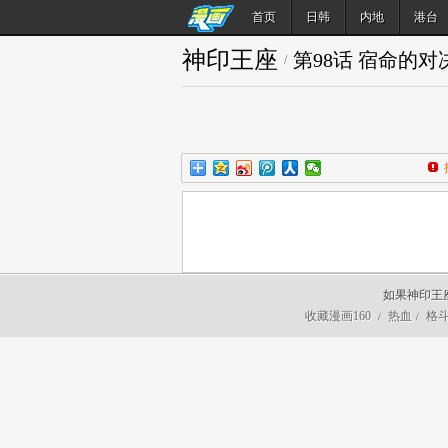
首页
日韩
内地
港台
神印王座
第98话 宿命的
/
如果神印王
收藏漫画160
热血
格
/
/