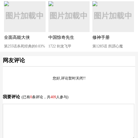
全面高能大侠
中国惊奇先生
修神手册
第255话杀死经典的0.03%
1722 剑龙飞甲
第1285话 所謂心魔
网友评论
您好,评论暂时关闭!!
我要评论
(已有
0
条评论，共
409
人参与)