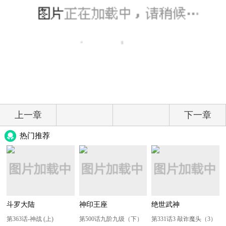
上一章
下一章
热门推荐
斗罗大陆
神印王座
绝世武神
第363话-神战 (上)
第500话九阶九级（下）
第331话3 敲诈魔头（3）