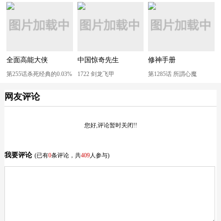
全面高能大侠
中国惊奇先生
修神手册
第255话杀死经典的0.03%
1722 剑龙飞甲
第1285话 所謂心魔
网友评论
您好,评论暂时关闭!!
我要评论
(已有
0
条评论，共
409
人参与)