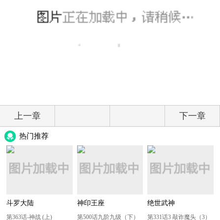
上一章
下一章
热门推荐
斗罗大陆
神印王座
绝世武神
第363话-神战 (上)
第500话九阶九级（下）
第331话3 敲诈魔头（3）