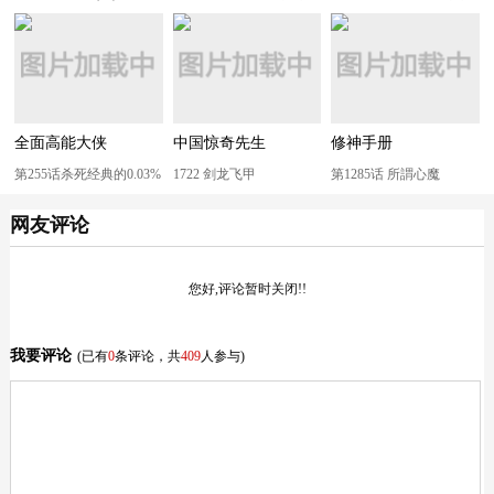
全面高能大侠
中国惊奇先生
修神手册
第255话杀死经典的0.03%
1722 剑龙飞甲
第1285话 所謂心魔
网友评论
您好,评论暂时关闭!!
我要评论
(已有
0
条评论，共
409
人参与)