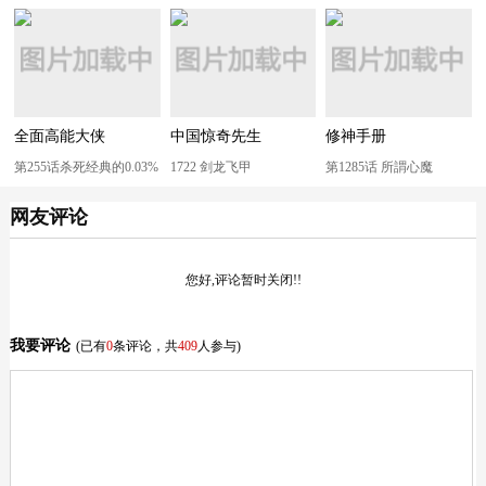
全面高能大侠
中国惊奇先生
修神手册
第255话杀死经典的0.03%
1722 剑龙飞甲
第1285话 所謂心魔
网友评论
您好,评论暂时关闭!!
我要评论
(已有
0
条评论，共
409
人参与)