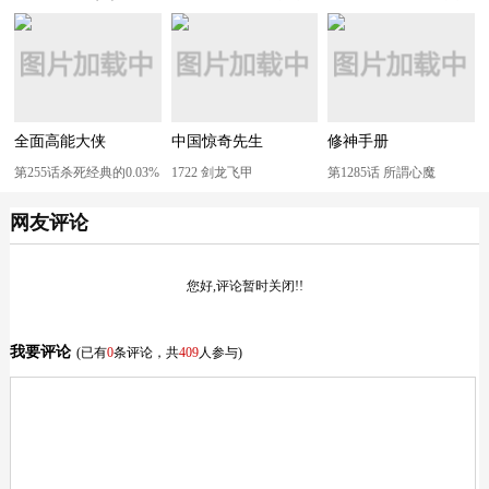
全面高能大侠
中国惊奇先生
修神手册
第255话杀死经典的0.03%
1722 剑龙飞甲
第1285话 所謂心魔
网友评论
您好,评论暂时关闭!!
我要评论
(已有
0
条评论，共
409
人参与)