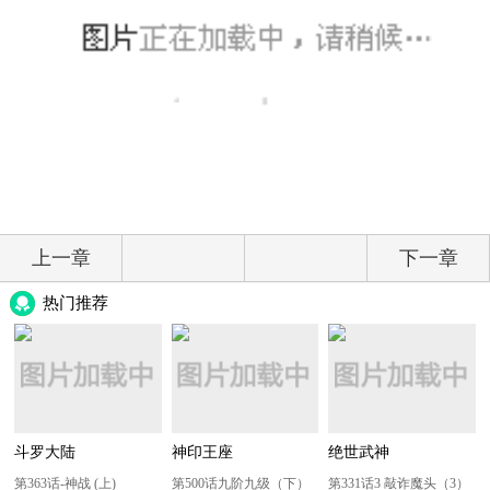
上一章
下一章
热门推荐
斗罗大陆
神印王座
绝世武神
第363话-神战 (上)
第500话九阶九级（下）
第331话3 敲诈魔头（3）