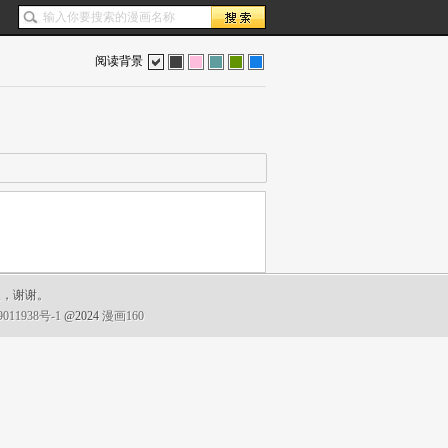
阅读背景
色
灰
红
蓝
绿
蓝
复，谢谢。
011938号-1
@2024
漫画160