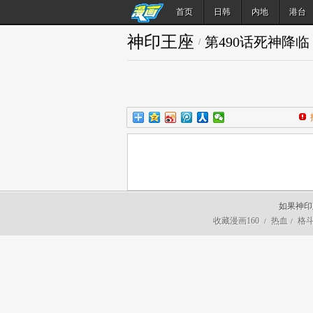
首页
日韩
内地
港台
神印王座
第490话死神降
/
如果神印
收藏漫画160
热血
格
/
/