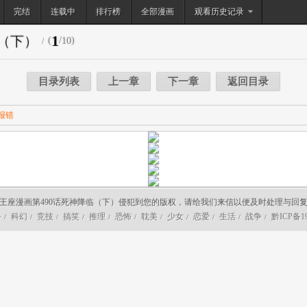
完结
连载中
排行榜
搜索
全部漫画
观看历史记录
1
临（下）
(
/
)
10
/
目录列表
上一章
下一章
返回目录
报错
王座漫画第490话死神降临（下）侵犯到您的版权，请给我们来信以便及时处理与回
斗
科幻
竞技
搞笑
推理
恐怖
耽美
少女
恋爱
生活
战争
黔ICP备19
/
/
/
/
/
/
/
/
/
/
/