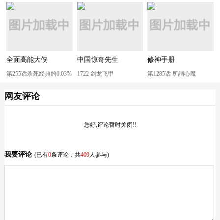
全面高能大侠
中国惊奇先生
修神手册
第255话杀死经典的0.03%
1722 剑龙飞甲
第1285话 所謂心魔
网友评论
您好,评论暂时关闭!!
我要评论
(已有
0
条评论，共
409
人参与)