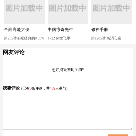
全面高能大侠
中国惊奇先生
修神手册
第255话杀死经典的0.03%
1722 剑龙飞甲
第1285话 所謂心魔
网友评论
您好,评论暂时关闭!!
我要评论
(已有
0
条评论，共
409
人参与)