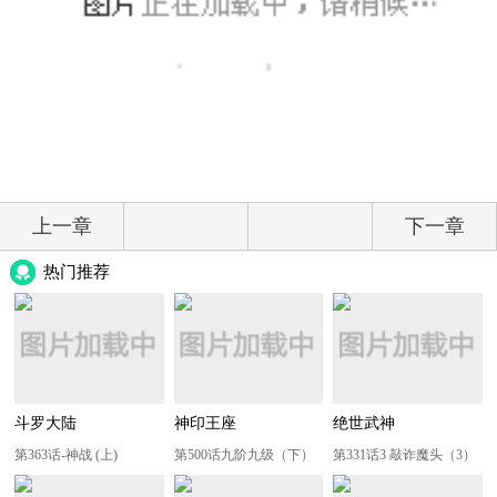
上一章
下一章
热门推荐
斗罗大陆
神印王座
绝世武神
第363话-神战 (上)
第500话九阶九级（下）
第331话3 敲诈魔头（3）