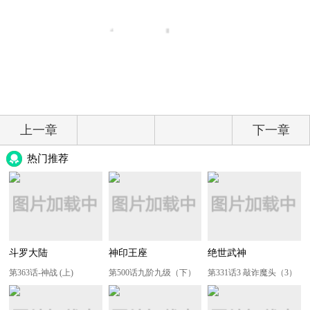
上一章
下一章
热门推荐
斗罗大陆
神印王座
绝世武神
第363话-神战 (上)
第500话九阶九级（下）
第331话3 敲诈魔头（3）