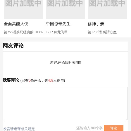
全面高能大侠
中国惊奇先生
修神手册
第255话杀死经典的0.03%
1722 剑龙飞甲
第1285话 所謂心魔
网友评论
您好,评论暂时关闭!!
我要评论
(已有
0
条评论，共
409
人参与)
还能输入
300
个字
发言请遵守相关规定