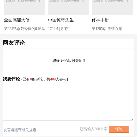
全面高能大侠
中国惊奇先生
修神手册
第255话杀死经典的0.03%
1722 剑龙飞甲
第1285话 所謂心魔
网友评论
您好,评论暂时关闭!!
我要评论
(已有
0
条评论，共
409
人参与)
还能输入
300
个字
发言请遵守相关规定