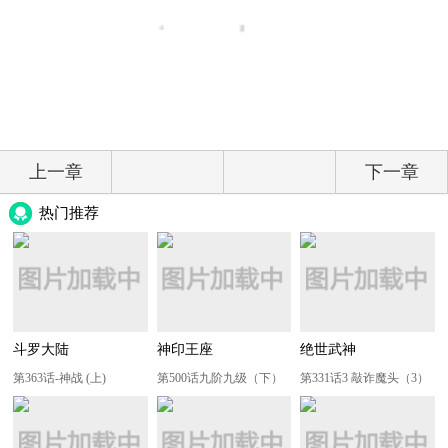
上一章
下一章
热门推荐
斗罗大陆
神印王座
绝世武神
第363话-神战 (上)
第500话九阶九级（下）
第331话3 敲诈魔头（3）