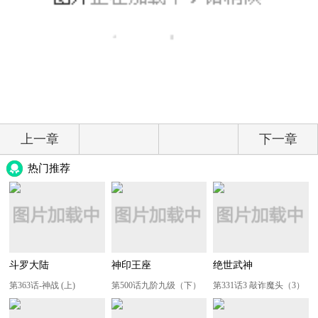
上一章
下一章
热门推荐
斗罗大陆
神印王座
绝世武神
第363话-神战 (上)
第500话九阶九级（下）
第331话3 敲诈魔头（3）