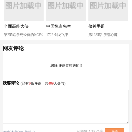
全面高能大侠
中国惊奇先生
修神手册
第255话杀死经典的0.03%
1722 剑龙飞甲
第1285话 所謂心魔
网友评论
您好,评论暂时关闭!!
我要评论
(已有
0
条评论，共
409
人参与)
还能输入
300
个字