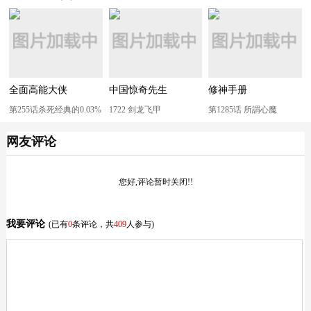
全面高能大侠
中国惊奇先生
修神手册
第255话杀死经典的0.03%
1722 剑龙飞甲
第1285话 所謂心魔
网友评论
您好,评论暂时关闭!!
我要评论
(已有
0
条评论，共
409
人参与)