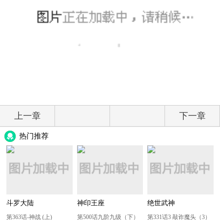
上一章
下一章
热门推荐
斗罗大陆
神印王座
绝世武神
第363话-神战 (上)
第500话九阶九级（下）
第331话3 敲诈魔头（3）