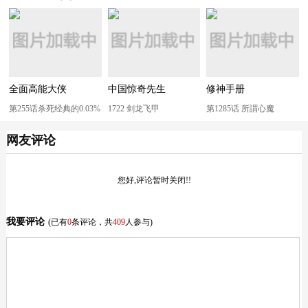
全面高能大侠
中国惊奇先生
修神手册
第255话杀死经典的0.03%
1722 剑龙飞甲
第1285话 所謂心魔
网友评论
您好,评论暂时关闭!!
我要评论
(已有
0
条评论，共
409
人参与)