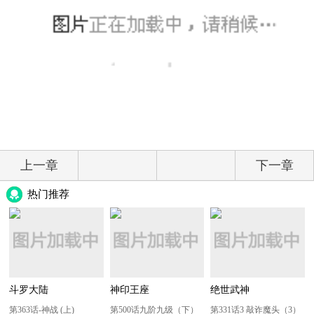
上一章
下一章
热门推荐
斗罗大陆
神印王座
绝世武神
第363话-神战 (上)
第500话九阶九级（下）
第331话3 敲诈魔头（3）