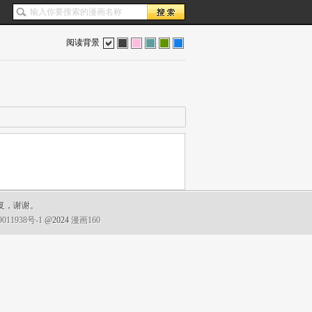
阅读背景
色
灰
红
蓝
绿
蓝
复，谢谢。
011938号-1
@2024
漫画160