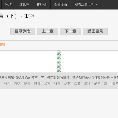
完结
连载中
排行榜
搜索
全部漫画
观看历史记录
1
预言（下）
(
/
)
10
/
目录列表
上一章
下一章
返回目录
报错
王座漫画第400话生命的预言（下）侵犯到您的版权，请给我们来信以便及时处理与回
斗
科幻
竞技
搞笑
推理
恐怖
耽美
少女
恋爱
生活
战争
黔ICP备19
/
/
/
/
/
/
/
/
/
/
/