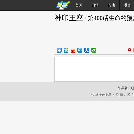
首页
日韩
内地
港台
神印王座
第400话生命的
/
如果神印
收藏漫画160
热血
格
/
/