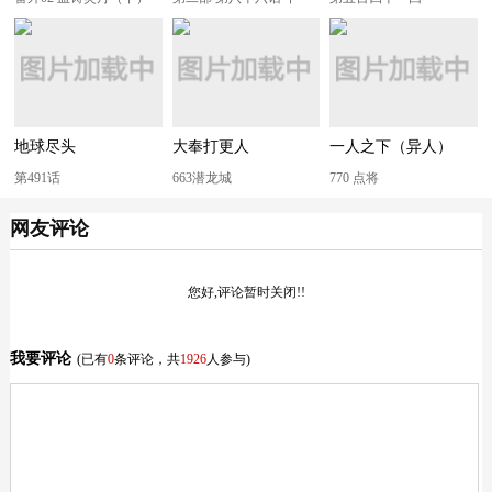
地球尽头
大奉打更人
一人之下（异人）
第491话
663潜龙城
770 点将
网友评论
您好,评论暂时关闭!!
我要评论
(已有
0
条评论，共
1926
人参与)