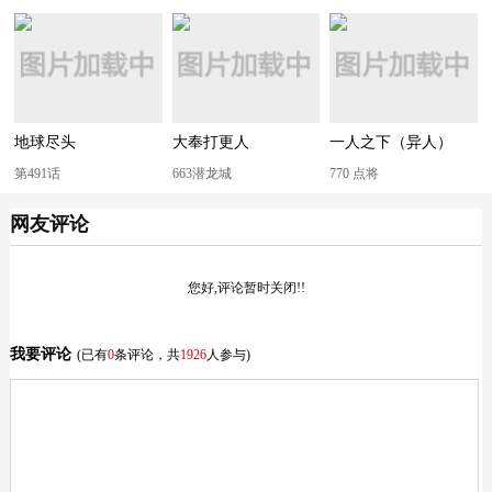
地球尽头
大奉打更人
一人之下（异人）
第491话
663潜龙城
770 点将
网友评论
您好,评论暂时关闭!!
我要评论
(已有
0
条评论，共
1926
人参与)