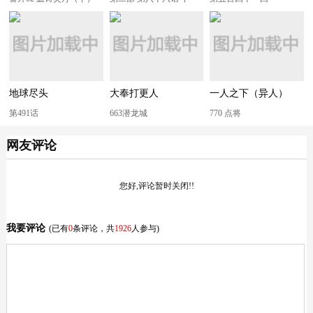
地球尽头
大奉打更人
一人之下（异人）
第491话
663潜龙城
770 点将
网友评论
您好,评论暂时关闭!!
我要评论
(已有
0
条评论，共
1926
人参与)