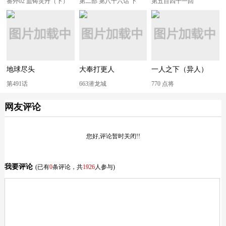
番外02 血铸灵丹（下）
第二部 第八十六话 下
第五百四十一回
地球尽头
大奉打更人
一人之下（异人）
第491话
663潜龙城
770 点将
网友评论
您好,评论暂时关闭!!
我要评论
(已有
0
条评论，共
1926
人参与)